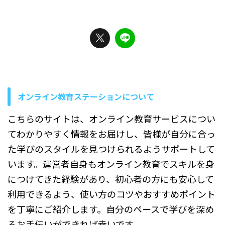
明していきます。 プレゼンで
レゼンが上手い人に共通する
の手が止まってしまう」と感
よくある ...
考え方と特徴とは？ プレゼン
じたことはありませんか。 仕
が上手い ...
事で企画を提案するときや会
議で報告を任されたとき、伝
えたい内容をそのまま並べた
だけでは、聞き手に話の流れ
が伝わりにくくなってしまう
ことがあります。 この記事で
は、プレゼンの基本的な構成
オンライン教育ステーションについて
や分かりやすい流れ、資料を
作るときの考え方まで順を追
こちらのサイトは、オンライン教育サービスについ
って説明していきます。 プレ
ゼン構成とは？ プレゼンで伝
てわかりやすく情報をお届けし、皆様が自分に合っ
えたい内容が決まっていて
た学びのスタイルを見つけられるようサポートして
も、「ど ...
います。運営者自身もオンライン教育でスキルを身
につけてきた経験があり、初心者の方にも安心して
利用できるよう、使い方のコツやおすすめポイント
を丁寧にご紹介します。自分のペースで学びを深め
るお手伝いができれば幸いです。