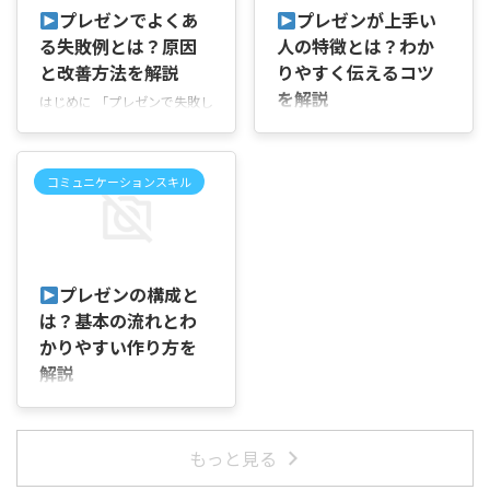
したり、社内で業務報告を行
案したり、社内で報告をした
プレゼンでよくあ
プレゼンが上手い
ったりする場面では、伝えた
りする場面では、内容をしっ
る失敗例とは？原因
人の特徴とは？わか
い内容があっても、情報を詰
かり準備していても、最後の
と改善方法を解説
りやすく伝えるコツ
め込みすぎて見づらくなった
まとめ方が曖昧だと、聞き手
り、何から作り始めればよい
に伝えたかったポイントがぼ
を解説
はじめに 「プレゼンで失敗し
か分からなくなったりするこ
やけてしまうことがありま
ないためには何に気をつけれ
はじめに 「プレゼンが上手い
とがあります。 この記事で
す。 この記事では、聞き手に
ばいいの？」「一生懸命準備
人は何が違うの？」「内容は
は、プレゼン資料の基本的な
伝わりやすいプレゼンのまと
したのに、聞き手の反応が薄
準備しているのに、なぜか分
作り方や構成の考え方、分か
め方や構成の考え方、締め方
コミュニケーションスキル
くてうまく伝わらなかったの
かりにくいと言われてしま
りやすく伝えるためのコツ、
で意識したいポイント、避け
はなぜだろう」と感じたこと
う」と感じたことはありませ
作成時に気をつけたいポイン
たいまとめ方について順を追
はありませんか。 会議で企画
んか。 会議で企画を説明した
2026/8/8
トまで順を追って説明してい
って説明していきます。 プレ
を提案したり、社内で報告を
り、社内で報告を任されたり
きます。 プ ...
ゼンのまとめ方 ...
任されたりする場面では、内
すると、一生懸命話している
プレゼンの構成と
容に自信があっても、話す順
つもりでも、聞き手の反応が
は？基本の流れとわ
番が分かりにくかったり、説
薄かったり、質問が増えて説
明が長くなったりして、伝え
かりやすい作り方を
明が長くなったりすることが
たいことが十分に伝わらない
あります。 この記事では、プ
解説
ことがあります。 この記事で
レゼンが上手い人に共通する
はじめに 「プレゼンの構成は
は、プレゼンでよくある失敗
特徴や、分かりやすく伝える
どう作れば分かりやすく伝わ
例とその原因、伝わりやすい
ためのコツ、今日から実践し
るの？」「話したい内容はあ
プレゼンに近づけるための改
もっと見る
やすいポイントについて順を
るのに、どこから説明すれば
善方法について順を追って説
追って説明していきます。 プ
よいのか分からず、資料作り