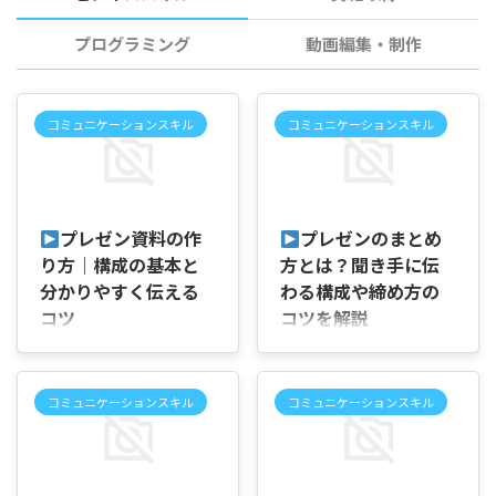
プログラミング
動画編集・制作
コミュニケーションスキル
コミュニケーションスキル
2026/8/8
2026/8/8
プレゼン資料の作
プレゼンのまとめ
り方｜構成の基本と
方とは？聞き手に伝
分かりやすく伝える
わる構成や締め方の
コツ
コツを解説
はじめに 「プレゼン資料はど
はじめに 「プレゼンの最後は
のような順番で作れば分かり
どうまとめれば印象が良くな
やすくなるの？」「内容は決
るの？」「話し終えたあとに
コミュニケーションスキル
コミュニケーションスキル
まっているのに、資料にまと
『結局何を伝えたかった
めようとすると手が止まって
の？』と思われない締め方を
しまう」と感じたことはあり
知りたい」と感じたことはあ
2026/8/8
2026/8/8
ませんか。 会議で企画を提案
りませんか。 会議で企画を提