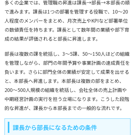
多くの企業では、管理職の昇進は課長→部長→本部長の順
で進みます。課長は1つの部署を管理する役職で、10〜20
人程度のメンバーをまとめ、月次売上やKPIなど部署単位
の数値責任を持ちます。課長として数年間の業績や部下育
成の結果が評価されると部長に昇進します。
部長は複数の課を統括し、3〜5課、50〜150人ほどの組織
を管理しながら、部門の年間予算や事業計画の達成責任を
負います。さらに部門全体の業績が安定して成果を出せる
と、本部長へ昇進します。本部長は複数の部をまとめ、
200〜500人規模の組織を統括し、会社全体の売上計画や
中期経営計画の実行を担う立場になります。こうした段階
的な昇進が、課長から本部長までの一般的な流れです。
課長から部長になるための条件