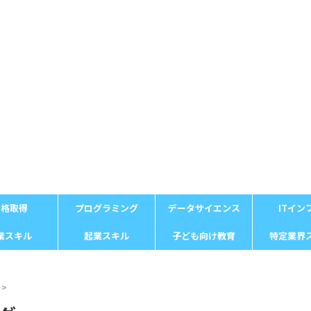
資格取得
プログラミング
データサイエンス
ITイン
業スキル
起業スキル
子ども向け教育
特定業界
>