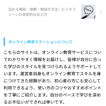
時間までスマホを見ることが
伝わる報告・依頼・相談の方法｜ビジネス
当たり前になった今、人と直
接会話する機会が減ったと感
シーンの具体的な伝え方
じる方は少なくありません。
この記事では、スマホでコミ
ュニケーション能力が低下す
ると言われる理由や、実際に
起こりやすい変化、考え方の
オンライン教育ステーションについて
ポイントについて順を追って
説明していきます。 コミュニ
こちらのサイトは、オンライン教育サービスについ
ケーション能力がスマホで低
下すると ...
てわかりやすく情報をお届けし、皆様が自分に合っ
た学びのスタイルを見つけられるようサポートして
います。運営者自身もオンライン教育でスキルを身
につけてきた経験があり、初心者の方にも安心して
利用できるよう、使い方のコツやおすすめポイント
を丁寧にご紹介します。自分のペースで学びを深め
るお手伝いができれば幸いです。