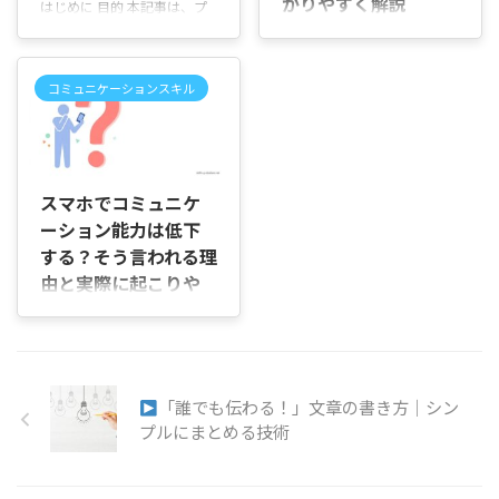
かりやすく解説
はじめに 目的 本記事は、プ
すい話し方を身につけたい人
ず、感じ方や伝え方を工夫し
レゼン資料の見本や作成のコ
はじめに 「心理的安全性を測
具体例を交えながら丁寧に解
て問題を避けるためのトレー
ツを一冊にまとめたガイドで
る7つの質問って、どんな内
説しますので、プレゼンの場
ニングです。たとえば、深呼
す。有名企業の成功例、効果
容なの？」「点数はどう付け
数が少ない方も安心して読み
吸をして一呼吸おく、言い方
コミュニケーションスキル
的な構成、デザインやテンプ
ればいいの？」「結果を見て
進めてください。 本記事の構
を変えるといった実践が含ま
レート、実践的な改善ポイン
も、自分のチームが良い状態
成と使い方 本書は全11章で
れます。 本連載で学べること
トまで幅広く扱います。説得
なのか判断できるのかな」と
構 ...
資格の意義、取得の手順、ワ
2026/6/27
力と見栄えを両立させる手法
疑問に感じていませんか。 心
ークショ ...
を、具体例を交えて紹介しま
理的安全性は、「何となく話
スマホでコミュニケ
す。 誰に向けて 社内報告や
しやすい」「意見を言いやす
ーション能力は低下
社外提案、大学の発表、採用
そう」といった感覚だけで判
面接のプレゼンなどで、分か
する？そう言われる理
断するのではなく、質問に答
りやすく伝えたい方に向けて
えて点数を付けることで、チ
由と実際に起こりや
います。初心者は基礎から学
ームの状態を客観的に確認で
すい変化を解説
べます。経験者はデザインや
きます。 この記事では、心理
はじめに 「スマホを使う時間
表現の改善点を見つけられま
的安全性を測る代表的な7つ
が長いとコミュニケーション
す。 この記事の使い方 各章
の質問の内容をはじめ、点数
能力は低下するの？」「以前
は独立して読めますが、順に
の付け方や結果の見方を、初
「誰でも伝わる！」文章の書き方｜シン
より人と話すのが苦手になっ
読むと効果的です。まず見本
めて取り組む方にも分かりや
た気がするけれど、スマホが
プルにまとめる技術
を参考にし ...
すいよう順を追って説明して
原因なのかな……」と気にな
いきます。 ...
っていませんか。 仕事の休憩
中や通勤時間、自宅で過ごす