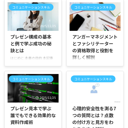
コミュニケーションスキル
コミュニケーションスキル
2025/11/25
2025/11/25
プレゼン構成の基本
アンガーマネジメント
と例で学ぶ成功の秘
とファシリテーター
訣とは
の資格取得と役割を
詳しく解説
はじめに 本書の目的 本記事
は、効果的なプレゼンテーシ
はじめに この記事の目的 本
ョンの「構成」に焦点を当
記事はアンガーマネジメント
て、実践で使えるフレームワ
ファシリテーター資格につい
コミュニケーションスキル
コミュニケーションスキル
ークをわかりやすく説明しま
て、概要・取得方法・実践・
す。目的は、伝えたい内容を
活用事例などをわかりやすく
聴衆に届く形で整理できるよ
解説します。資格取得を検討
2025/11/25
2026/7/16
うになることです。初心者か
している方や職場で研修を企
ら経験者まで役立つ構成例を
画したい方に向けています。
プレゼン見本で学ぶ
心理的安全性を測る7
幅広く取り上げます。 誰に向
アンガーマネジメントとは
誰でもできる効果的な
つの質問とは？点数
けた記事か 企画や報告のプレ
（簡単に） 怒りは誰にでもあ
ゼンを作る人 会議や面接での
資料作成術
の付け方と見方をわ
る自然な感情です。アンガー
説明を改善したい人 分かりや
マネジメントは怒りを否定せ