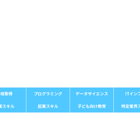
資格取得
プログラミング
データサイエンス
ITイン
業スキル
起業スキル
子ども向け教育
特定業界