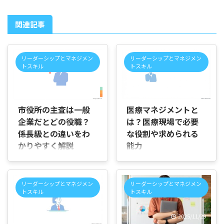
関連記事
リーダーシップとマネジメン
リーダーシップとマネジメン
トスキル
トスキル
2026/6/21
2026/8/6
市役所の主査は一般
医療マネジメントと
企業だとどの役職？
は？医療現場で必要
係長級との違いをわ
な役割や求められる
かりやすく解説
能力
はじめに 「市役所の主査は、
はじめに 「医療マネジメント
一般企業でいうとどのくらい
とは何をすることなのだろ
の役職にあたるのだろうか」
う」「医療現場では医療技術
リーダーシップとマネジメン
リーダーシップとマネジメン
「主査と係長ではどちらのほ
だけでなく、なぜマネジメン
トスキル
トスキル
うが上なのか知りたい」「市
トが必要なのだろう」と疑問
役所に勤めている知人や取引
に感じていませんか。 病院や
2026/7/22
2025/11/29
先の名刺に主査と書かれてい
クリニックの運営、看護管