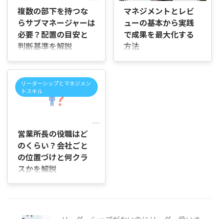
たけれど、どのような立場な
理、医療安全などについて調
複数の部下を持つな
マネジメントとレビ
のかわからない」 このよう
べていると、医療マネジメン
らサブマネージャーは
ューの基本から実践
に、市役所の主査について調
トという言葉を目にする機会
必要？配置の目安と
で成果を最大化する
べているものの、「一般企業
は多いものの、対象となる業
だとどの役職に相当するの
務が幅広いため、現場でどの
判断基準を解説
方法
か」「係長級といわれる理由
ような役割を担い、どのよう
はじめに 「部下が増えてきた
はじめに 本調査は、マネジメ
は何か」「実際にはどのよう
な能力が求められるのかイメ
けれど、サブマネージャーは
ントレビューに関する基礎か
な仕事を担当しているのか」
ージしにくいことがありま
配置したほうがよいのだろう
ら実践までを分かりやすく整
がわかりにくいと感じている
す。 この記事では、医療マネ
リーダーシップとマネジメン
か」「何人くらいのチームに
理したものです。ここでは定
トスキル
方も多いのではないでしょう
ジメントの意味や役割、医療
なったら、マネージャーだけ
義、目的、実施方法、期待さ
か。 この記事では、市役所に
現場で求められる能力、実践
では管理が難しくなるのだろ
れる効果、そしてISO規格に
おける主査の一般的な立場や
することで期待できる効果に
2026/6/22
う」と迷っていませんか。 メ
おける位置づけを順を追って
役割を確認しな ...
ついて、初めて学 ...
ンバーへの面談や進捗確認、
解説します。組織の経営管理
営業所長の役職はど
人材育成に追われる中で、一
活動としてマネジメントレビ
のくらい？会社ごと
人では目が行き届かなくな
ューがどのように機能するか
の位置づけと何クラ
り、サブマネージャーを置く
を理解する助けになります。
べきか判断できずに組織運営
なぜ本調査が必要か マネジメ
スかを解説
が止まってしまうこともあり
ントレビューは単なる会議で
はじめに 「営業所長はどのく
ますよね。 この記事では、サ
はなく、経営陣が品質や業務
らいの役職なの？」「課長や
ブマネージャーを配置する目
の状況を点検し、改善の方向
部長と比べると何クラスにあ
安や判断基準、どのような組
性を決める重要な場です。例
たるの？」と気になっていま
織で必要になりやすいのかを
えば、顧客クレームの増加や