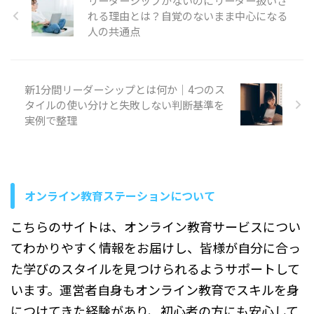
リーダーシップがないのにリーダー扱いさ
せんか。 取引先の名刺に営業
順を追って説明していきま
製造ラインの歩留まり低下を
れる理由とは？自覚のないまま中心になる
所長と書かれていたり、社内
す。 複数の部下を持つのは普
経営層が把握し、対策を指示
人の共通点
で営業所長への昇進の話が出
通？ マネー ...
する場面 ...
たりすると、自分の会社の役
職と比べてどの程度の立場な
のか分からず戸惑うことがあ
りますよね。 この記事では、
新1分間リーダーシップとは何か｜4つのス
営業所長の一般的な役割や権
タイルの使い分けと失敗しない判断基準を
限、会社ごとの役職順位の違
実例で整理
い、課長・部長との関係、営
業所長は何クラスと考えられ
ることが多いのかを順を追っ
て説明していきます。営業所
長の立場を正しく理解したい
オンライン教育ステーションについて
方は、ぜひ最後までご覧くだ
さい。 営 ...
こちらのサイトは、オンライン教育サービスについ
てわかりやすく情報をお届けし、皆様が自分に合っ
た学びのスタイルを見つけられるようサポートして
います。運営者自身もオンライン教育でスキルを身
につけてきた経験があり、初心者の方にも安心して