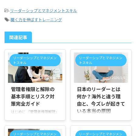
-
リーダーシップとマネジメントスキル
-
聞く力を伸ばすトレーニング
関連記事
リーダーシップとマネジメン
リーダーシップとマネジメン
トスキル
トスキル
2025/9/24
2026/1/8
管理者権限と解除の
日本のリーダーとは
基本手順とリスク対
何か？海外と違う理
策完全ガイド
由と、今ズレが起きて
いる本当の原因
はじめに 「管理者権限解除」
という言葉を聞いて、どうす
はじめに 「リーダー 日本」
ればよいか悩んでいません
という言葉で検索する人は、
か？ この記事では、管理者権
日本の組織で求められている
リーダーシップとマネジメン
リーダーシップとマネジメン
限解除の意味や重要性、一般