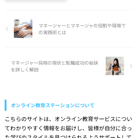
担当者や人事担当者の方 管理
るわけではありません。 この
じ意味なの？」「会社の代表
職や部門リーダーで、部下育
記事では、管理職と管理監督
なら全員経営者と呼んでいい
成に関心がある方 中小企業の
者の違いをはじめ、時間外手
の？」「社長にも種類がある
経営者や、これから研修を整
当が支給されるケースと支給
と聞くけれど、何が違う
マネージャーとマネージャの役割や現場で
備したい方 読み方のポイント
されないケース、企業でよく
の？」と疑問に感じていませ
の実践術とは
...
見られる役職ごとの考え方に
んか。 日常会話では、会社の
ついて、順を追ってわかりや
トップにいる人を見て「社
すく解説 ...
長」や「経営者」と呼ぶこと
が多く、どちらも同じような
意味に感じやすいかもしれま
マネージャー採用の現状と転職成功の秘訣
せん。 名刺に「代表取締役社
を詳しく解説
長」と書かれている人や、会
社の方針を決めている人を見
ると、社長と経営者の違いが
わかりにくくなることもあり
ます。 この記事では、社長と
経営者の違いをわかりやすく
オンライン教育ステーションについて
整理しながら、社長の種類や
役割について順 ...
こちらのサイトは、オンライン教育サービスについ
てわかりやすく情報をお届けし、皆様が自分に合っ
た学びのスタイルを見つけられるようサポートして