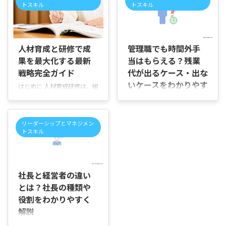
振る舞いや、周囲から期待さ
トスキル
トスキル
的な手順、具体的なサービス
れている立場の重さを、自分
での解除方法、解除に伴うリ
の感覚と照らし合わせようと
2025/10/27
2026/6/26
スクと対策、そして権限管理
しています。海外の事例や理
のベストプラクティスまで、
想像を知りたいというより、
人材育成と研修で成
管理職でも時間外手
全体像をわかりやすく解説し
日本の会社や現場で実際に起
果を最大化する最新
当はもらえる？残業
ます。専門用語は最小限に
きている出来事の中で、なぜ
し、具体例で補足しますの
戦略完全ガイド
代が出るケース・出な
戸惑いが生まれるのかを確か
で、初めての方でも読み進め
めたい気持ちが背景にありま
いケースをわかりやす
はじめに 人材育成研修は、組
やすい内容です。 この記事の
す。会議の空気、決断のタイ
く解説
織が持続的に成長するための
目的 管理者権限解除がいつ必
ミング、周囲との距離感な
重要な取り組みです。本記事
はじめに 「管理職になると残
要か理解していただくこと 安
ど、日常の場面で感じる違和
では、研修の全体像と、効果
業代は一切出なくなるのだろ
全に解除するための手順と注
感が積み重なり、その正体を
リーダーシップとマネジメン
的に設計・実施するためのポ
うか」「課長や部長などの役
意点を示すこと 日常の運用で
トスキル
言葉にしたいと考える人も少
イントをやさしく丁寧に解説
職が付くと時間外手当はもら
使える実践的な対策を紹介す
なくありません。この記事で
します。 本記事の目的 研修
えないのだろうか」「管理職
ること 読 ...
は、日本社会の中で形づくら
2026/7/15
の基本的な考え方をわかりや
でも残業代が支給されるケー
れてきたリーダー ...
すく伝えます。 具体的な研修
スがあると聞いたけれど本当
社長と経営者の違い
手法や設計の流れ、効果測定
なのだろうか」 このような疑
とは？社長の種類や
の方法を紹介します。 階層別
問を持っている方も多いので
やテーマ別の具体例を挙げ、
役割をわかりやすく
はないでしょうか。 会社で管
実務に活かせる視点を提供し
解説
理職と呼ばれていても、すべ
ます。 対象となる読者 研修
ての人が残業代の対象外にな
はじめに 「社長と経営者は同