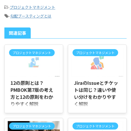
-
プロジェクトマネジメント
-
勾配ブースティングとは
関連記事
プロジェクトマネジメント
プロジェクトマネジメント
2026/7/20
2026/7/21
12の原則とは？
JiraのIssueとチケッ
PMBOK第7版の考え
トは同じ？違いや使
方と12の原則をわか
い分けをわかりやす
りやすく解説
く解説
はじめに 「PMBOK第7版に出
はじめに 「JiraのIssueとチケ
てくる12の原則って、何を意
ットは、同じ意味で使ってよ
味しているの？」「これまで
いのだろう」「メンバーによ
プロジェクトマネジメント
プロジェクトマネジメント
のPMBOKと何が変わった
って呼び方が違い、会話の内