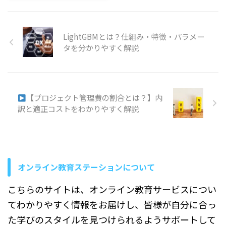
に不安を感じる方も少なくあ
が足りなくなる」「見積もっ
は、「体系的な知識」をきち
りません。 この記事では、
たはずなのに追加費用が増え
んと解説しているかどうかで
PMPとはどのような資格なの
ていく」そんな経験はありま
す。プロジェクトの立ち上げ
かをはじめ、受験資格や試験
せんか？コストマネジメント
LightGBMとは？仕組み・特徴・パラメー
から終結まで、一連の流れを
の難易度、取得によって得ら
とは、あらかじめ決めた予算
タを分かりやすく解説
筋道立てて学べる本は基礎固
れるメリット、取得を検討す
の金額の中で、プロジェクト
めに最適で ...
る際のポイントについて順を
を最後までやり切るための具
追って説明し ...
体的な管理のことです。 やる
ことは大きく3つだけです。
まず、プロジェクト全体でい
【プロジェクト管理費の割合とは？】内
くら使うのか総額をはっきり
訳と適正コストをわかりやすく解説
決めます。次に、その総額を
人件費・外注費・材料費・広
告費など、項目ごとに具体的
な金額へ振り分けます。そし
て、実際に使ったお金が予定
どおりかどうかを、毎月・毎
オンライン教育ステーションについて
週などタイミングを決めて数
字で確認しま ...
こちらのサイトは、オンライン教育サービスについ
てわかりやすく情報をお届けし、皆様が自分に合っ
た学びのスタイルを見つけられるようサポートして