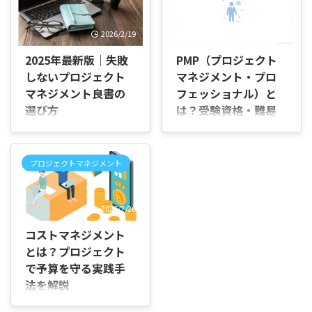
の？」「試験対策や実務で
容がずれてしまわないか不
は、12の原則をどのように理
安」と感じていませんか。
2026/2/19
2026/7/29
解すればいいの？」と迷って
Jiraを使い始めると、画面上
いませんか。 PMBOK第7版で
ではIssueと表示されているの
2025年最新版｜失敗
PMP（プロジェクト
は、プロジェクトを進めるう
に、社内では「チケットを作
しないプロジェクト
マネジメント・プロ
えで大切にしたい考え方とし
成して」「このチケットを担
マネジメント良書の
フェッショナル）と
て、12の原則が示されていま
当して」と言われることがあ
す。 この記事では、PMBOK
り、どちらの言葉を使えばよ
選び方
は？受験資格・難易
第7版の基本的な考え方を整
いのか迷いますよね。 この記
度・取得メリット
2025年最新版｜プロジェク
理しながら、12の原則が何を
事では、Issueとチケットの意
トマネジメントの良書・おす
はじめに 「PMPを取得する
表しているのかを順を追って
味や関係、呼び方が分かれる
すめ本総まとめ プロジェクト
と仕事の幅は広がるの？」
説明していきます。 12の原
理由、実務で混乱しない使い
プロジェクトマネジメント
マネジメントは、ビジネスや
「興味はあるけれど、受験資
則とは？PMBOK第7版で重視
分け方を整理します。 Jiraの
教育、IT業界など幅広い分野
格や試験の難易度が分から
される考え方 PMBOK第7版で
Issueとチケットは同じ意味？
で重要なスキルです。効率よ
ず、何から準備すればよいの
は、手順 ...
...
2026/2/26
く成果を出すためには、しっ
か迷っている」と感じていま
かりとした知識やノウハウが
せんか。 プロジェクトマネジ
コストマネジメント
欠かせません。この章では、
メントの経験を積み、さらに
とは？プロジェクト
2025年最新のおすすめ本や
専門性を高めたいと考えてい
で予算を守る実践手
良書を総まとめとして紹介
ても、PMPは海外でも認知さ
し、選ぶ際のポイントも詳し
法を解説
れている資格であるため、必
くご説明します。 まず、良書
要な実務経験や学習量の多さ
はじめに 「なぜか最後に予算
を選ぶ際の大事なポイント