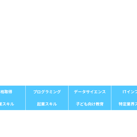
資格取得
プログラミング
データサイエンス
ITイン
業スキル
起業スキル
子ども向け教育
特定業界