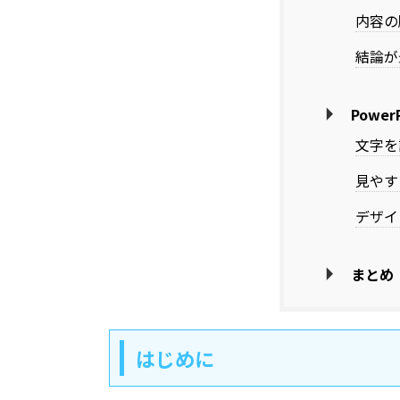
内容の
結論が
Powe
文字を
見やす
デザイ
まとめ
はじめに