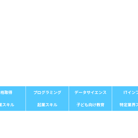
資格取得
プログラミング
データサイエンス
ITイン
業スキル
起業スキル
子ども向け教育
特定業界