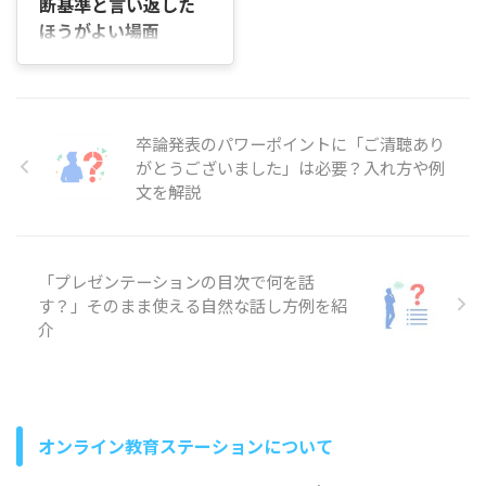
断基準と言い返した
ニケーションを活性化したい
当者 社内で承認を得たい企画
けれど、どのようなワークを
ほうがよい場面
担当者 顧客向けに導入提案を
取り入れればよいのかわから
はじめに 「相手に言われたこ
行う営業担当 これらの方が、
ない」と悩むことがあります
とが気になって、言い返すべ
短い準備時間でも通るプレゼ
よね。 この記事では、報連相
きだったのか、それとも聞き
ンを作れるように書いていま
ゲームの目的や期待できる効
流したほうがよかったのか迷
す。 この記事で学べることと
果、おすすめのゲーム内容や
卒論発表のパワーポイントに「ご清聴あり
った経験はありませんか。
進め方 具体的な構成の組み立
進め方について順を追って説
がとうございました」は必要？入れ方や例
「あの場で反論していれば納
...
明していきます。 研修やチー
文を解説
得できたのに」「言い返した
ム作りに ...
ことで関係が悪くなったらど
うしよう」と後から考え込ん
でしまうこともあります。 特
に職場や人間関係では、相手
「プレゼンテーションの目次で何を話
の発言に納得できない場面が
す？」そのまま使える自然な話し方例を紹
あっても、その場の雰囲気や
介
今後の関係を考えると、すぐ
に言葉を返すのは難しいもの
です。 この記事では、言い返
すか聞き流すか迷ったときの
判断基準や、言い返したほう
オンライン教育ステーションについて
がよい場面、逆に受け流した
ほうがよい ...