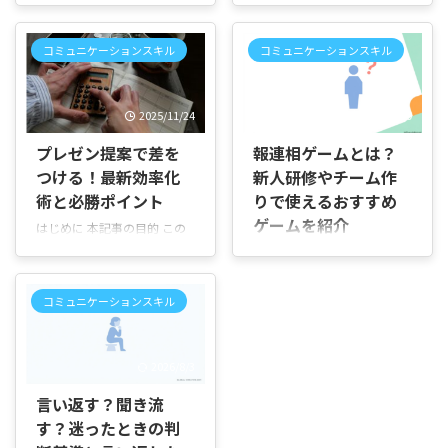
はじめに 「人前で話すのが本
はじめに 「課長になれる人に
当に嫌だ」「プレゼンが苦痛
はどのような特徴があるのだ
なのは甘えなのだろうか」と
ろう」「毎日真面目に働いて
コミュニケーションスキル
コミュニケーションスキル
悩んでいませんか。 また、発
いるのに、なぜ昇進する人と
表の日が近づくたびに気分が
しない人がいるのだろう」と
重くなったり、前日から眠れ
疑問に感じたことはありませ
2025/11/24
2026/6/19
なくなったりして、「仕事だ
んか。 実際には、課長に昇進
から仕方ない」と自分を責め
する人にはいくつかの共通し
プレゼン提案で差を
報連相ゲームとは？
てしまう方もいるかもしれま
た特徴があります。 単に担当
つける！最新効率化
新人研修やチーム作
せん。 この記事では、会社の
業務をこなすだけでなく、チ
術と必勝ポイント
りで使えるおすすめ
プレゼンが嫌だと感じる主な
ーム全体の成果を考えて行動
理由や、「甘えなのでは」と
したり、上司と部下の間に立
ゲームを紹介
はじめに 本記事の目的 この
考えてしまう背景、少しでも
って調整したりする姿勢が評
記事は、ビジネスや企画の場
はじめに 「報連相ゲームとは
負担を減らすための考え方や
価されることも少なくありま
面で相手を納得させる「提案
どのようなもの？」「新人研
具体的な対処法、無理をしす
せん。 この記事では、課長に
プレゼン」の作り方を分かり
修やチームビルディングで本
ぎないために知っておきたい
なれる人によく見られる特徴
コミュニケーションスキル
やすく伝えることを目的とし
当に効果があるの？」と気に
ポイントまで順を追って説明
や評価されやすい行動、課長
ています。論理的で説得力の
なっていませんか。 実際に新
していきます。 会社のプレゼ
として期待される役割につい
ある資料作成、効果的な話し
人研修や社内研修を担当する
ンが嫌だと感じる人は意外と
て、順を追ってわかりやすく
2026/8/3
方、使えるフレームワーク、
と、「報連相の重要性を説明
多い 会 ...
解説して ...
さらに効率化のためのツール
してもなかなか伝わらない」
言い返す？聞き流
活用まで、実践に使える知識
「座学だけでは参加者の反応
す？迷ったときの判
を提供します。 誰に向けた記
が薄い」「チーム内のコミュ
事か 新しく提案を任された担