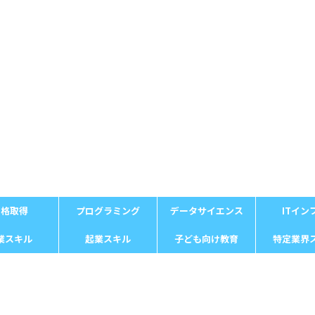
資格取得
プログラミング
データサイエンス
ITイン
業スキル
起業スキル
子ども向け教育
特定業界