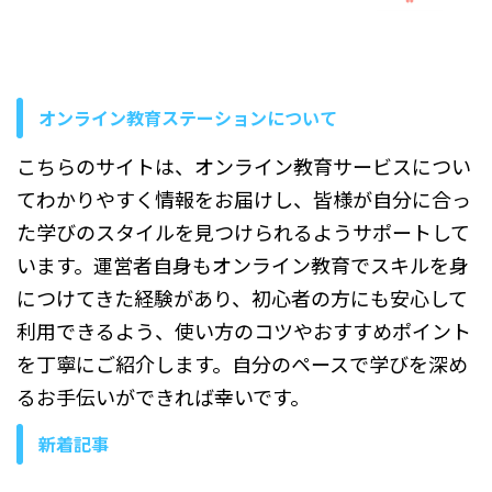
す。 本記事で学べること 苦
手に見える原因の具体的な例
（性格、経験不足、自信のな
さ） 日常で試せる会話のコツ
や練習法 職場や年代ごとの実
オンライン教育ステーションについて
践ポイ ...
こちらのサイトは、オンライン教育サービスについ
てわかりやすく情報をお届けし、皆様が自分に合っ
た学びのスタイルを見つけられるようサポートして
います。運営者自身もオンライン教育でスキルを身
につけてきた経験があり、初心者の方にも安心して
利用できるよう、使い方のコツやおすすめポイント
を丁寧にご紹介します。自分のペースで学びを深め
るお手伝いができれば幸いです。
新着記事