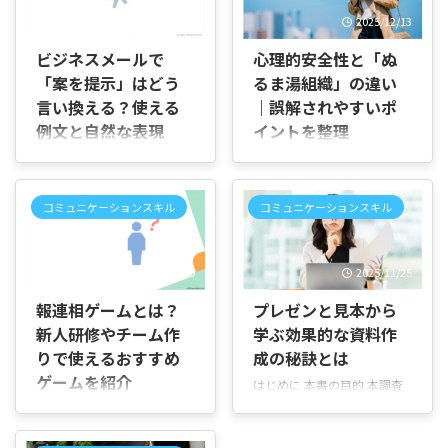
2026/7/29
2025/12/13
ビジネスメールで
心理的安全性と「ぬ
「案を提示」はどう
るま湯組織」の違い
言い換える？使える
｜誤解されやすいポ
例文と自然な表現
イントを整理
はじめに 「メールで『案を提
「心理的安全性を高めよう」
示します』と書きたいけれ
と聞くと、「甘やかすことで
ど、この表現のままで失礼に
は？」「厳しさがなくなるの
コミュニケーションスキル
コミュニケーションスキル
ならないかな？」「取引先や
では？」と感じる人も少なく
上司に提案するとき、もう少
ありません。その結果、心理
し自然で丁寧な言い方に変え
的安全性＝ぬるま湯組織とい
2026/6/19
2025/11/25
たい」と感じたことはありま
う誤解が生まれやすくなって
せんか。 社内会議の資料を共
います。 結論から言うと、心
報連相ゲームとは？
プレゼンと見本から
有するときや、相手に検討し
理的安全性が高い組織と、ぬ
新人研修やチーム作
学ぶ効果的な資料作
てほしい内容を送るときに
るま湯組織はまったく別物で
りで使えるおすすめ
成の秘訣とは
は、単に案を伝えるだけでは
す。ここでは、その違いを整
なく、相手が確認しやすい表
理しながら、混同されやすい
ゲームを紹介
はじめに 本書の目的 本調査
現を選ぶことが大切です。 こ
ポイントを解説します。 「ぬ
は、説得力のあるプレゼン資
はじめに 「報連相ゲームとは
の記事では、ビジネスメール
るま湯組織ではない」と分か
料を短時間で作るための見本
どのようなもの？」「新人研
で「案を提示」を言い換える
っても、心理的安全性そのも
と指針を提供します。実際の