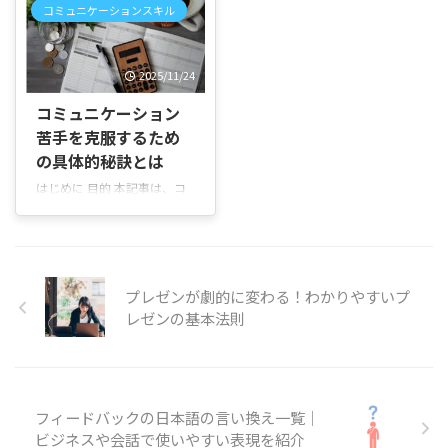
修やチームビルディングで本
表現や、相手に伝わりやすい
のの意味や判断基準が曖昧な
コミュニケーションスキル
企業事例をもとに、構成・デ
当に効果があるの？」と気に
例文、使う場面ごとの自然な
ままだと、実践にはつながり
ザイン・ストーリーの組み立
なっていませんか。 実際に新
表現について順を追って説明
ません。まずは、正しい定義
て方を整理しました。 何を学
人研修や社内研修を担当する
していきます。 ビジネスメー
と考え方を整理しておきまし
2025/11/24
べるか 有名企業の資料から学
と、「報連相の重要性を説明
ルで「案を提 ...
ょう。 &# ...
べるポイント 実例のお手本と
してもなかなか伝わらない」
コミュニケーション
その理由 基本構成と問題解決
「座学だけでは参加者の反応
苦手を克服するため
型のパターン ストーリー構成
が薄い」「チーム内のコミュ
の使い方 デザインや最後のス
の具体的秘訣とは
ニケーションを活性化したい
ライドの工夫 参考資料の探し
けれど、どのようなワークを
はじめに 目的 本記事は、コ
方とツールの使い方 読み方の
取り入れればよいのかわから
ミュニケーションが苦手と感
コツ まずは事例を眺め、良い
ない」と悩むことがあります
じる方が「なぜ苦手なのか」
点を真似しながら自分の目的
よね。 この記事では、報連相
を理解し、無理なく一歩ずつ
に合わせて削ることをお勧め
ゲームの目的や期待できる効
克服できるように設計しまし
します。スライドは一枚一メ
果、おすすめのゲーム内容や
た。難しい理論よりも実践し
プレゼンが劇的に変わる！わかりやすいプ
ッセージを心がけ、見や ...
進め方について順を追って説
やすい方法を優先します。 誰
レゼンの基本法則
明していきます。 研修やチー
に向けた記事か 会話が続かな
ム作りに ...
い、緊張して話せない、初対
面が苦手──そんな悩みを持
つ学生や社会人、主婦の方ま
で幅広く読んでいただけま
フィードバックの日本語の言い換え一覧｜
す。自分には向いていないと
ビジネスや会話で使いやすい表現を紹介
諦めている方にも向けていま