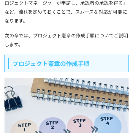
ロジェクトマネージャーが申請し、承認者の承認を得る」
など、流れを定めておくことで、スムーズな対応が可能に
なります。
次の章では、プロジェクト憲章の作成手順についてご説明
します。
プロジェクト憲章の作成手順