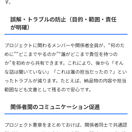
す。
誤解・トラブルの防止（目的・範囲・責任
が明確）
プロジェクトに関わるメンバーや関係者全員が、“何のた
めに”“どこまでやるのか”“誰がどこまで責任を持つの
か”を初めから共有できます。これにより、後から「そん
な話は聞いていない」「これは誰の担当だったの？」とい
ったトラブルが減ります。たとえば、納品物の内容や担当
範囲なども文書として残るので安心です。
関係者間のコミュニケーション促進
プロジェクト憲章をまとめておけば、関係者同士で共通認