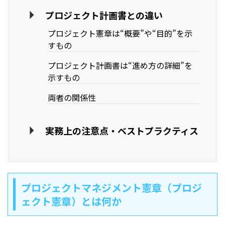
プロジェクト計画書との違い
プロジェクト憲章は“概要”や“目的”を示
すもの
プロジェクト計画書は“進め方の詳細”を
示すもの
両者の関係性
実務上の注意点・ベストプラクティス
プロジェクトマネジメント憲章（プロジ
ェクト憲章）とは何か