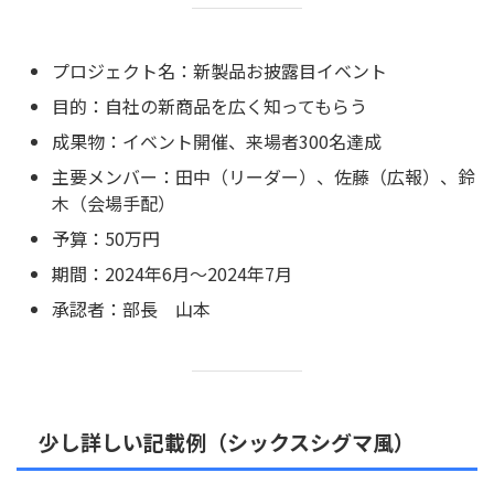
プロジェクト名：新製品お披露目イベント
目的：自社の新商品を広く知ってもらう
成果物：イベント開催、来場者300名達成
主要メンバー：田中（リーダー）、佐藤（広報）、鈴
木（会場手配）
予算：50万円
期間：2024年6月〜2024年7月
承認者：部長 山本
少し詳しい記載例（シックスシグマ風）