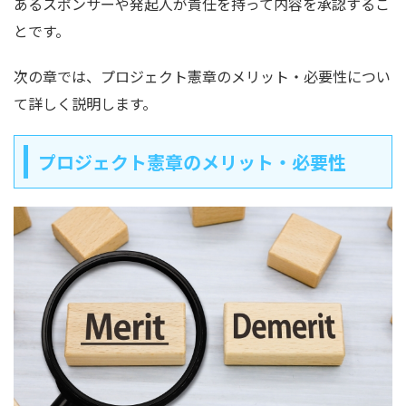
あるスポンサーや発起人が責任を持って内容を承認するこ
とです。
次の章では、プロジェクト憲章のメリット・必要性につい
て詳しく説明します。
プロジェクト憲章のメリット・必要性