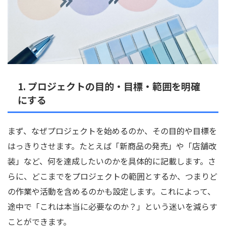
1. プロジェクトの目的・目標・範囲を明確
にする
まず、なぜプロジェクトを始めるのか、その目的や目標を
はっきりさせます。たとえば「新商品の発売」や「店舗改
装」など、何を達成したいのかを具体的に記載します。さ
らに、どこまでをプロジェクトの範囲とするか、つまりど
の作業や活動を含めるのかも設定します。これによって、
途中で「これは本当に必要なのか？」という迷いを減らす
ことができます。