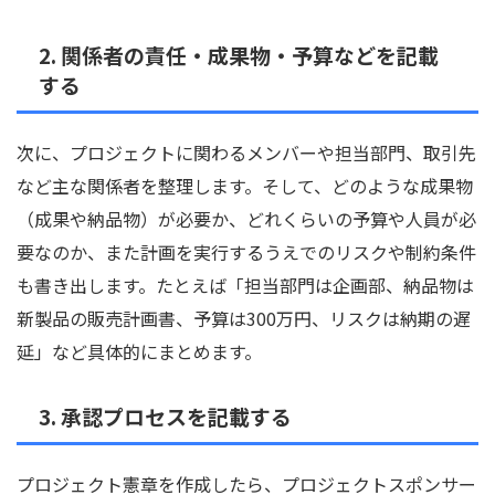
2. 関係者の責任・成果物・予算などを記載
する
次に、プロジェクトに関わるメンバーや担当部門、取引先
など主な関係者を整理します。そして、どのような成果物
（成果や納品物）が必要か、どれくらいの予算や人員が必
要なのか、また計画を実行するうえでのリスクや制約条件
も書き出します。たとえば「担当部門は企画部、納品物は
新製品の販売計画書、予算は300万円、リスクは納期の遅
延」など具体的にまとめます。
3. 承認プロセスを記載する
プロジェクト憲章を作成したら、プロジェクトスポンサー