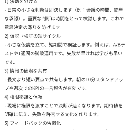
1) 決断を分ける
- 日常の小さな判断は即決します（例：会議の時間、簡単
な承認）。重要な判断は時間をとって検討します。これで
意思決定の滞りを防げます。
2) 仮説→検証の短サイクル
- 小さな仮説を立て、短期間で検証します。例えば、A/Bテ
ストや1週間の試験運用です。失敗が早ければ学びも早い
です。
3) 情報の簡潔な共有
- 長文より短い要点で共有します。朝の10分スタンドアッ
プや週次でのKPIの一言報告が有効です。
4) 権限移譲と信頼
- 現場に権限を渡すことで決断が速くなります。期待値を
明確に伝え、失敗を許容する文化を作ります。
5) フィードバックの習慣化