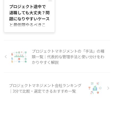
トのやり方｜5ステップ プロ
の現場で活用されています。
ェクト業務では、タスクの遅
プロジェクト途中で
ジェクトマ ...
本記事では、プロジェクト管
れへの対応順や会議での判断
退職しても大丈夫？問
理におけるダッシュボードの
基準が曖昧になり、進め方に
役割や主な機能、実際の活用
題になりやすいケース
迷う場面が発生します。そう
方法、導入によるメリットや
と最低限やるべきこ
した状況を整理し、計画・進
注意点、そしておすすめツー
行・調整を手順に沿って進め
とを解説
ルまで、初心者の方にも分か
られるようにするのが、プロ
はじめに 「プロジェクトの途
りやすく徹底解説します。 こ
ジェクトマネジメントコーデ
中で退職したいけれど、本当
れからプロジェクト管理の効
ィネーターという資格です。
に辞めても問題ないのだろう
率化や情報共有の最適化を目
この記事では、資格の概要か
プロジェクトマネジメントの「手法」の種
か」「担当している案件が終
指す方に向けて、ダッシュボ
ら試験内容、申し込みから受
類一覧｜代表的な管理手法と使い分けをわ
わっていない状態で退職する
ードの基礎か ...
験までの流れを順番に整理し
かりやすく解説
と、会社や取引先に迷惑をか
ています。 プロジェクトマネ
けてしまうのではないか」と
ジメントコ ...
不安に感じていませんか。 実
際には、プロジェクトの途中
で退職する人は珍しくありま
プロジェクトマネジメント会社ランキング
せん。ただし、退職の伝え方
｜3分で比較・選定できるおすすめ一覧
や引き継ぎの進め方によって
は、社内のメンバーや取引先
とのやり取りに影響が出るこ
ともあります。 この記事で
は、プロジェクト途中で退職