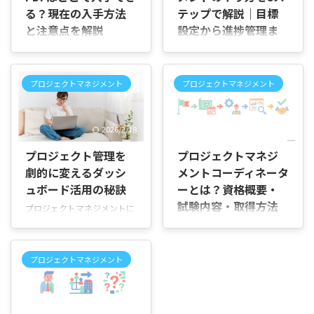
る？現在の入手方法
テップで解説｜目標
と注意点を解説
設定から進捗管理ま
で
はじめに 「PMBOKガイド第6
版のPDFは無料で入手できる
はじめに 「プロジェクトマネ
の？」「公式サイトからダウ
ジメントって、結局どこから
プロジェクトマネジメント
プロジェクトマネジメント
ンロードできる方法はある
始めればいいの？」と迷った
の？」と疑問に感じていませ
ことはありませんか。 目標は
んか。 PMP試験の勉強を始
決めたのに、そのあと何をす
2026/2/18
2026/3/28
めたり、プロジェクトマネジ
ればいいのか分からなかった
メントを学ぼうとしたりして
り、気づけばスケジュールが
プロジェクト管理を
プロジェクトマネジ
情報を探していると、PDF配
遅れてしまったり。進め方が
劇的に変えるダッシ
メントコーディネータ
布サイトやダウンロード方法
見えないまま動くと、途中で
ュボード活用の秘訣
ーとは？資格概要・
を紹介するページが数多く見
迷う場面は意外と多いもので
つかります。 この記事では、
試験内容・取得方法
す。 そこでこの記事では、目
プロジェクトマネジメントに
PMBOKガイド第6版PDFの現
標設定から計画、進捗確認ま
を簡単解説
おけるダッシュボード徹底解
在の入手方法をはじめ、無料
でを5つのステップに分け
説：機能・活用法・おすすめ
はじめに 「プロジェクトマネ
で読めるケースや注意点、正
て、順番に整理していきま
ツール プロジェクトの進捗状
ジメントコーディネーターっ
規に利用するためのポイント
プロジェクトマネジメント
す。読みながら「次にやるこ
況や課題、重要な数値目標な
てどんな資格なのか」「試験
まで順を追って説明していき
と」が自然に見えてくるよう
ど、さまざまな情報を分かり
内容や取得方法が分からな
ます。 PMBOKガイド第6版
に、やさしく解説していきま
やすく一目で確認できる「ダ
い」と感じている方も多いの
PDFはどこで入手で ...
す。 プロジェクトマネジメン
2026/6/30
ッシュボード」は、今や多く
ではないでしょうか。 プロジ