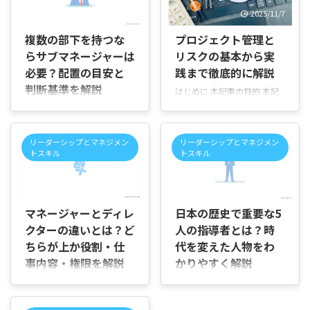
2026/7/22
2025/11/7
複数の部下を持つな
プロジェクト管理と
らサブマネージャーは
リスクの基本から実
必要？配置の目安と
践まで徹底的に解説
判断基準を解説
はじめに 本記事の目的 本記
事は、プロジェクト管理にお
はじめに 「部下が増えてきた
けるリスクマネジメントの基
けれど、サブマネージャーは
本と実践法を、分かりやすく
配置したほうがよいのだろう
リーダーシップとマネジメン
リーダーシップとマネジメン
まとめた入門ガイドです。用
か」「何人くらいのチームに
トスキル
トスキル
語の説明は簡潔にし、具体例
なったら、マネージャーだけ
を交えて理解を助けます。 対
では管理が難しくなるのだろ
2026/7/31
2026/7/22
象読者 プロジェクトに関わる
う」と迷っていませんか。 メ
全ての方を想定しています。
ンバーへの面談や進捗確認、
マネージャーとディレ
日本の歴史で重要な5
プロジェクトマネージャー、
人材育成に追われる中で、一
クターの違いとは？ど
人の指導者とは？時
担当者、チームリーダー、初
人では目が行き届かなくな
めてプロジェクト管理を学ぶ
ちらが上か役割・仕
代を変えた人物をわ
り、サブマネージャーを置く
方にも役立ちます。たとえ
べきか判断できずに組織運営
事内容・権限を解説
かりやすく解説
ば、ソフトウェア開発、建
が止まってしまうこともあり
はじめに 「マネージャーとデ
はじめに 「日本の歴史で重要
設、イベント運営など幅広い
ますよね。 この記事では、サ
ィレクターは何が違うのだろ
な指導者といえば誰なのだろ
現場で応用できます。 本記事
ブマネージャーを配置する目
う」「役職名だけ見ても、ど
う」「織田信長や徳川家康は