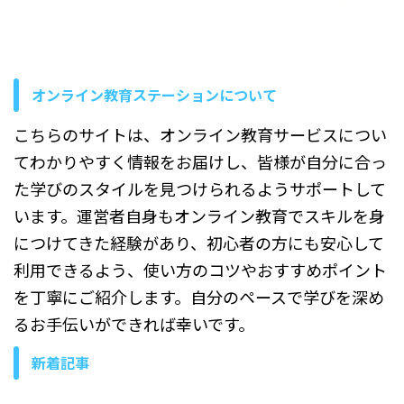
時間がかかりますよね。 この
記事では、Jiraでプロジェク
トを管理する仕組み、主な機
能、基本的な運用方法、導入
によって得られるメリットを
解説します。 Jiraとは？ Jira
オンライン教育ステーションについて
をプロジェクト管 ...
こちらのサイトは、オンライン教育サービスについ
てわかりやすく情報をお届けし、皆様が自分に合っ
た学びのスタイルを見つけられるようサポートして
います。運営者自身もオンライン教育でスキルを身
につけてきた経験があり、初心者の方にも安心して
利用できるよう、使い方のコツやおすすめポイント
を丁寧にご紹介します。自分のペースで学びを深め
るお手伝いができれば幸いです。
新着記事