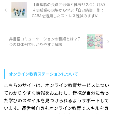
ら考えると納得できない」と
仕組みについて、初めて学ぶ
おすすめアプリをはじめ、そ
【管理職の長時間労働と健康リスク】月80
感じたことはありませんか。
方にも分かりやすいよう順を
れぞれの特徴や選び方、AIを
時間残業の現場から学ぶ「自己防衛」術：
相手の発言に傷ついたり、不
追って説明していきます。 コ
活用した効果的な練習方法ま
GABAを活用したストレス軽減のすすめ
公平な扱いを受けたりしたと
ミュニケ ...
で、順を追って説明していき
き、すぐに反論するべきなの
ます。 ...
か、それとも受け流したほう
がいいのか判断に迷うことが
あります。 この記事では、言
非言語コミュニケーションの種類とは？7
い返したほうがいい場面と言
つの具体例でわかりやすく解説
い返さないほうがいい場面の
違いや、後悔しないために確
認したい判断基準について順
を追って説明していきます。
言い返すか言い返さないかに
正解はある？ 言い返すべき
オンライン教育ステーションについて
か、それとも黙って受け流す
べきかは ...
こちらのサイトは、オンライン教育サービスについ
てわかりやすく情報をお届けし、皆様が自分に合っ
た学びのスタイルを見つけられるようサポートして
います。運営者自身もオンライン教育でスキルを身