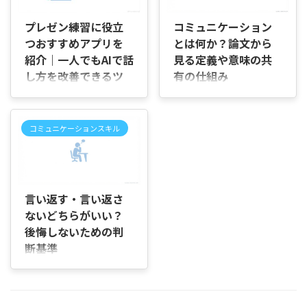
2026/7/2
2026/8/4
務能力の強化に役立つ具体的
焦点を当て、職場や家庭で使
なゲームの種類や進め方、注
える具体例を交えて説明しま
プレゼン練習に役立
コミュニケーション
意点を紹介します。 対象と期
す。 誰に向けて書いたか コ
つおすすめアプリを
とは何か？論文から
待される効果 対象は新人研修
ミュニケーションに悩む方、
から管理職のリーダー研修ま
紹介｜一人でもAIで話
見る定義や意味の共
研修や指導を担当する方、日
で幅広く想定しています。短
常の対話を改善したい方に役
し方を改善できるツ
有の仕組み
時間でのアイスブレイクや、
立ちます。初めて学ぶ方も読
ールを厳選
はじめに 「コミュニケーショ
数時間かけたチーム課題まで
みやすいように、専門用語は
ンとは、結局どういう意味な
はじめに 「プレゼンを一人で
使えます。期待できる効果は
最小限に抑えます。 本記事の
の？」「会話や雑談との違い
練習したいけれど、どのアプ
以下の通りです。 - コミュニ
構成と読み方 第2章で概念を
コミュニケーションスキル
はあるの？」と疑問に感じて
リを選べばいいのだろう」
ケーションの活性化 - 信頼関
整理し、第3章で求められる
いませんか。 仕事で「コミュ
「AIで話し方を分析できると
係の構築 - 問題解決力や役 ...
背景を説明します。第4章と
ニケーションをもっと意識し
聞くけれど、本当に練習に役
第5章でトレーニング方法を
2026/8/3
てほしい」と言われても何を
立つの？」と迷っていません
詳しく紹 ...
改善すればよいのか分からな
か。 学校の発表や就職・転職
言い返す・言い返さ
かったり、レポートや論文で
の面接、社内プレゼンなどを
ないどちらがいい？
定義を書く必要があり、どの
控え、練習したいと思ってい
後悔しないための判
考え方を参考にすればよいの
ても、相手に見てもらう時間
か迷ったりすることがありま
断基準
を確保できず、一人で何を改
すよね。 この記事では、コミ
善すればよいのか分からない
はじめに 「言い返したほうが
ュニケーションの基本的な意
まま本番を迎えてしまう方は
よかったのかな」「あの場で
味や論文で示されている代表
少なくありません。 この記事
は黙っていたけれど、あとか
的な定義、意味が共有される
では、プレゼン練習に役立つ