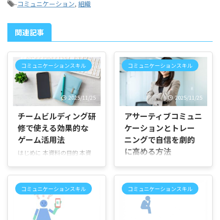
-
コミュニケーション
,
組織
関連記事
コミュニケーションスキル
コミュニケーションスキル
2025/11/25
2025/11/25
チームビルディング研
アサーティブコミュニ
修で使える効果的な
ケーションとトレー
ゲーム活用法
ニングで自信を劇的
に高める方法
はじめに 本資料の目的 本資
料は、企業や組織で行うチー
はじめに 本記事の目的 この
ムビルディング研修に使える
シリーズではアサーティブコ
ゲームやレクリエーション活
ミュニケーションの基礎から
コミュニケーションスキル
コミュニケーションスキル
動を分かりやすくまとめたガ
実践までを、分かりやすく体
イドです。チームワークやコ
系的に解説します。自己主張
ミュニケーションの向上、実
と相手尊重を両立する技法に