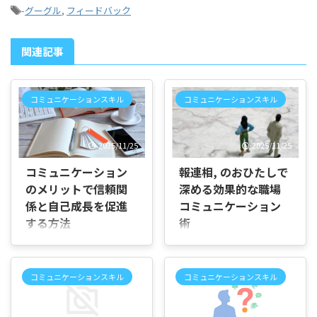
-
グーグル
,
フィードバック
関連記事
コミュニケーションスキル
コミュニケーションスキル
2025/11/25
2025/11/25
コミュニケーション
報連相, のおひたしで
のメリットで信頼関
深める効果的な職場
係と自己成長を促進
コミュニケーション
する方法
術
はじめに 本記事の趣旨 コミ
はじめに 本稿の目的 本稿
ュニケーションは仕事や私生
は、職場でよく使われる「報
活の土台です。本記事では、
連相」と、近年スローガンと
コミュニケーションスキル
コミュニケーションスキル
コミュニケーションがもたら
して注目される「おひたし」
す具体的なメリットを分かり
について、分かりやすく解説
やすく紹介します。信頼関係
することを目的としていま