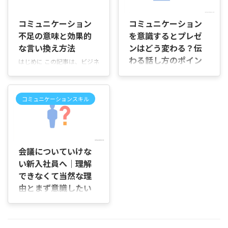
2025/11/24
2026/7/2
の構築、業務効率や生産性向
す。両者の意味や使い方を整
上、相互理解の深化、自己成
理し、日常の業務で実際に役
コミュニケーション
コミュニケーション
長、顧客満足、チーム活性
立てる方法をお伝えします。
不足の意味と効果的
を意識するとプレゼ
化、心理的安全性の確保とい
なぜ取り上げるのか 報連相は
な言い換え方法
ンはどう変わる？伝
ったテーマを扱います。 この
情報共有の基本です。適切に
記事で得られること 実生活や
行うと業務ミスの防止や意思
わる話し方のポイン
はじめに この記事は、ビジネ
職場ですぐに使える具体例や
決定の迅速化につながりま
トを解説
スや日常会話で「コミュニケ
簡単な実践法を通して、なぜ
す。一方で「おひたし」は上
ーション不足」という言葉を
はじめに 「プレゼンでは何を
コミュニケーションが重要か
司や先輩の対応マインドを示
別の表現で伝えたい方のため
話すかだけでなく、コミュニ
を理解できます。問題の予防
す言葉で、部下が安心して報
コミュニケーションスキル
に作りました。単に言葉を置
ケーションも意識したほうが
や解決に役立つ視点も提供し
告や相談をしやすくなる雰囲
き換えるだけでなく、場面に
いいの？」「資料はしっかり
ます。 対象読者 職場での関
気作りに役立ちます。 本稿の
合った言い換えや注意点、実
作ったのに、なぜか相手の反
係を改善したい方、チームリ
構成と読み方 第2章で報連相
2026/6/25
例、改善策まで分かりやすく
応が薄いのはなぜだろ
ーダー、顧 ...
の基本を説明 ...
紹介します。 目的 「コミュ
う……」と感じていません
会議についていけな
ニケーション不足」を自然で
か。 会議での発表や社内報
い新入社員へ｜理解
適切に言い換える表現を知る
告、学校でのプレゼンなど
こと 使い分けの感覚を身につ
できなくて当然な理
で、自分では十分に説明した
けること 実際の会話やメール
由とまず意識したい
つもりでも、聞き手に内容が
で使える例文を得ること 対象
伝わっていないと感じること
こと
読者 仕事で部下や同僚に伝え
があります。 この記事では、
はじめに 「会議に出ても何を
る必要がある方 上司やクライ
プレゼンでコミュニケーショ
話しているのか分からず、た
アントにやわらかく伝えたい