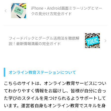
ンを意識する意味や、伝わり
だ時間が過ぎるのを待ってし
方 日常会話で表現を増やした
方が変わる理由、実践しやす
iPhone・Android画面ミラーリングとマー
まう」「上司や先輩が使う言
い方 この記事の構成と使い ...
い話し方のポイントについて
葉や略語が理解できず、話の
クの見分け方完全ガイド
順を追って説明していきま
内容についていけない」「自
す。 プレゼンでコミュニケー
分だけ内容を理解できていな
ションが重要と言われる ...
い気がして、会議のたびに不
安になっている」 このような
フィードバックとグーグル活用法を徹底解
不安や悩みを感じている方も
多いのではないでしょうか。
説！最新情報満載の完全ガイド
実は、新入社員が会議につい
ていけないのは珍しいことで
はありません。会議では過去
の経緯や専門用語、社内ルー
ル、取引先との関係性など、
オンライン教育ステーションについて
入社したばかりでは知らない
情報を前提に話が進むことが
こちらのサイトは、オンライン教育サービスについ
多いためです。 この記事で
は、新入社 ...
てわかりやすく情報をお届けし、皆様が自分に合っ
た学びのスタイルを見つけられるようサポートして
います。運営者自身もオンライン教育でスキルを身