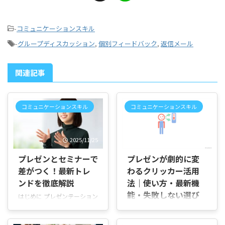
-
コミュニケーションスキル
-
グループディスカッション
,
個別フィードバック
,
返信メール
関連記事
コミュニケーションスキル
コミュニケーションスキル
2025/11/25
2026/7/8
プレゼンとセミナーで
プレゼンが劇的に変
差がつく！最新トレ
わるクリッカー活用
ンドを徹底解説
法｜使い方・最新機
能・失敗しない選び
はじめに プレゼンテーション
方まで解説
は情報を伝える力だけでな
く、説得や共感を生む技術で
はじめに 「スライドを切り替