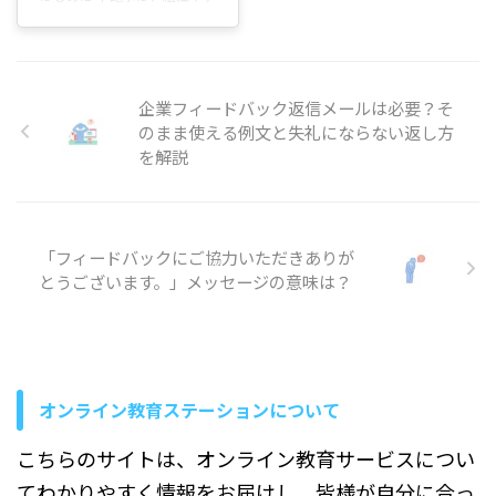
クを紹介します。 本記事で得
ニケーション能力が落ちたの
ームの「心理的安全性」を高
られること 聴き手目線の考え
では」と不安になることがあ
めるために活用できるゲーム
方が身につきます 伝わる構成
ります。 この記事では、コミ
や体験型アクティビティをわ
（PREPなど）を使えるよう
ュニケーション能力の低下を
かりやすく紹介します。心理
になります 見やすいスライド
感じる主な原因や会話しづら
企業フィードバック返信メールは必要？そ
的安全性とは、意見や失敗を
と話し方のコツがわかり ...
くなる背景、改善のために意
恐れず話せる雰囲気のことで
のまま使える例文と失礼にならない返し方
識したいポイントについて順
す。信頼ある場はコミュニケ
を解説
を追って説明していきます。
ーションを円滑にし、創造性
コミュニケ ...
や生産性の向上につながりま
す。 ゲームやワークショップ
は、単なる余興ではありませ
「フィードバックにご協力いただきありが
ん。短時間で緊張をほぐし、
とうございます。」メッセージの意味は？
相手の価値観や考え方を知る
きっかけを作ります。たとえ
ば簡単な自己紹介ゲームやロ
ールプレイ、短いストーリー
テリングなどで、距離感を縮
めやすくなります。 本記事で
オンライン教育ステーションについて
は次の点を ...
こちらのサイトは、オンライン教育サービスについ
てわかりやすく情報をお届けし、皆様が自分に合っ