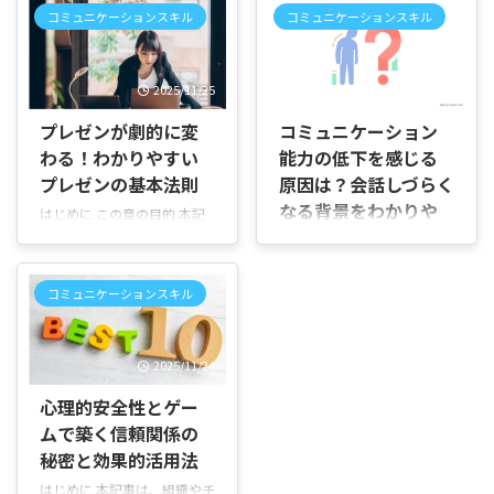
す。本ドキュメントは、プレ
えるたびにパソコンの前まで
コミュニケーションスキル
コミュニケーションスキル
ゼンテーションセミナーの種
戻るのが気になる」「クリッ
類や開催形態、研修内容、実
カーを使ってみたいけれど、
践事例、セミナーの選び方と
本当に必要なのか分からな
2025/11/25
2026/7/2
参加メリット、今後の展望ま
い」と感じたことはありませ
でをわかりやすくまとめま
んか。 社内会議やセミナー、
プレゼンが劇的に変
コミュニケーション
す。 本書の目的 多様なセミ
研修などで人前に立つ機会が
わる！わかりやすい
能力の低下を感じる
ナーを比較し、自分に合った
増えると、話す内容だけでな
学び方を見つけることを目的
プレゼンの基本法則
原因は？会話しづらく
く、立ち位置や視線、スライ
とします。初心者から経験者
なる背景をわかりや
ドの切り替え方まで気になる
はじめに この章の目的 本記
まで参考になるよう具体例を
ものです。 クリッカーは「ス
すく解説
事は「わかりやすいプレゼン
交えて解説します。 対象読者
ライドを送るための道具」と
テーション」を短時間で準備
はじめに 「最近、人と話して
・プレゼン技術を高めたいビ
いうだけではありません。 こ
し、効果的に伝えるための実
いて言葉がすぐに出てこな
ジネスパーソン ・教育担当や
コミュニケーションスキル
の記事では、クリッカーの基
践的なガイドです。緊張しや
い……」「以前は普通に会話
研修企画者 ・学生や就職活動
本的な使い方をはじめ、最新
すい方、準備に時間がない
できていたのに、なぜかコミ
を控えた方 読み方・活用法
機能や選ぶときのポイント、
方、プロのように伝えたい方
ュニケーション能力が低下し
各章は ...
おすすめの活用方法まで順を
2025/11/24
に向けて書いています。 誰の
た気がする」と感じていませ
追って説明していきます。 プ
ための記事か 社内会議で提案
んか。 仕事の打ち合わせで自
心理的安全性とゲー
レゼンが ...
をまとめたい方 営業や商品説
分の考えをうまく伝えられな
ムで築く信頼関係の
明を行う方 学校やセミナーで
かったり、久しぶりに人と会
発表する学生・講師 具体例を
秘密と効果的活用法
ったときに会話が続かなかっ
交えて、すぐ使えるテクニッ
たりすると、「自分のコミュ
はじめに 本記事は、組織やチ