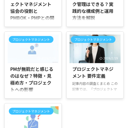
ェクトマネジメント
ク管理はできる？実
協会の役割と
践的な構成例と運用
PMBOK・PMPとの関
方法を解説
係
はじめに 「Jiraを使って、
GTDの考え方に沿った個人タ
はじめに 「PMIってよく聞く
スク管理はできるのだろう」
けど、結局なに？」「自分に
プロジェクトマネジメント
プロジェクトマネジメント
「タスクを登録しても数が増
関係あるのかな？」と気にな
えるばかりで、次に何をすれ
ってここまで来られたのでは
ばよいのか分からなくなりそ
ないでしょうか。 PMIとは何
2026/7/26
2026/2/19
う」と感じていませんか。 仕
かを調べていると、団体の歴
事の依頼や自分で思いついた
史や規模など、いろいろな情
PMが無能だと感じる
プロジェクトマネジ
作業をJiraに追加していて
報が出てきますよね。でも、
のはなぜ？特徴・見
メント 要件定義
も、未整理のタスク、すぐ取
最初に細かい概要を全部覚え
極め方・プロジェク
りかかるタスク、返事を待っ
記事内容の調査とまとめ この
ようとしなくても大丈夫で
ているタスクが同じ場所に並
トへの影響
記事では、「プロジェクトマ
す。大切なのは、「自分にど
ぶと、一覧を確認するだけで
ネジメントの基本が全部わか
のくらい関わりがあるのか」
はじめに 「このPMは本当に
時間がかかりますよね。 この
る本」の内容や特徴、評判に
をはっきりさせることなんで
プロジェクトを任せて大丈夫
記事では、JiraでGTDを実践
ついて詳しくまとめていま
す。 これからPMBOKを学ぶ
なの？」「自分が感じている
するための基本的な考え方、
プロジェクトマネジメント
す。著者である橋本将功氏が
予定がありますか？それと
違和感は、ただの思い込みな
個人タスク管理に使える構成
22年にわたる現場経験を基に
も、PMP資格の取得を本気で
の？」と疑問に感じていませ
例、タスクをため込まない運
書いた本で、初学者や若手プ
考えていますか？もし試験対
んか。 進捗を確認しても具体