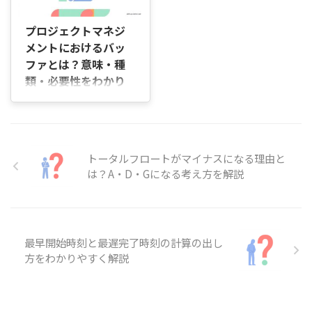
用方法が分かります。 J ...
ロジェクトマネージャー
策まで視野に入れているな
2026/6/19
的な指示が返ってこなかった
（PM）、エンジニア、デザ
ら、PMIの役割や仕組みをき
り、トラブルが起きても判断
プロジェクトマネジ
イナーにも理解しやすい構成
ちんと ...
が遅く現場だけが対応に追わ
になっています。また、2024
メントにおけるバッ
れたりすると、「このままで
年の「ITエンジニア本大賞 ビ
ファとは？意味・種
は納期に間に合わないかもし
ジネス書部門」を受賞したこ
れない」と不安になることも
類・必要性をわかり
とからも、その信頼性や実用
ありますよね。 この記事で
やすく解説
性の高さがうかがえます。理
は、無能だと思われやすい
論だけでなく、現場で役立つ
はじめに 「プロジェクトマネ
PMの特徴や、本当に問題が
具体的なノウハウや手順、注
ジメントのバッファとは、具
あるPMかを見極めるポイン
意点が豊富に盛り込まれてい
体的に何を指すの？」「スケ
ト、プロジェクトへ与える影
ます。 調 ...
トータルフロートがマイナスになる理由と
ジュールに余裕を持たせるこ
響について順を追って説明し
とと、バッファを設定するこ
は？A・D・Gになる考え方を解説
ていきます。 PMが無能と言
とは同じなの？」 このよう
われるのはど ...
に、プロジェクトマネジメン
トにおけるバッファについて
調べていると、「予備期間と
最早開始時刻と最遅完了時刻の計算の出し
の違いがよく分からない」
「スケジュールにどのように
方をわかりやすく解説
組み込めばよいのだろう」と
感じる方も多いのではないで
しょうか。 この記事では、プ
ロジェクトマネジメントにお