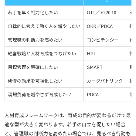
若手を早く戦力化したい
OJT／70:20:10
実
自律的に考えて動く人を増やしたい
OKR／PDCA
行
管理職の判断力を高めたい
コンピテンシー
行
経営戦略と人材育成をつなげたい
HPI
戦
目標管理を明確にしたい
SMART
目
研修の効果を可視化したい
カークパトリック
投
現場負荷を増やさず育成したい
PDCA
既
人材育成フレームワークは、育成の目的が変わるだけで最
適な型が大きく変わります。若手の自立を促したい場合
と、管理職の判断力を高めたい場合では、見るべき行動も