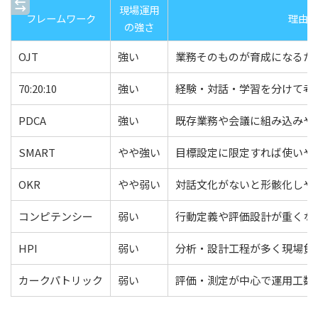
現場運用
フレームワーク
理由
の強さ
OJT
強い
業務そのものが育成になるた
70:20:10
強い
経験・対話・学習を分けて考
PDCA
強い
既存業務や会議に組み込みや
SMART
やや強い
目標設定に限定すれば使いや
OKR
やや弱い
対話文化がないと形骸化しや
コンピテンシー
弱い
行動定義や評価設計が重くな
HPI
弱い
分析・設計工程が多く現場負
カークパトリック
弱い
評価・測定が中心で運用工数