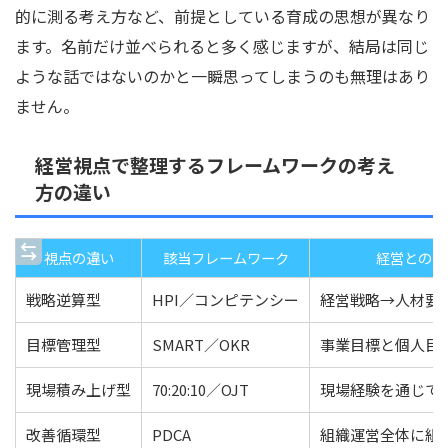
的に測る考え方など、前提としている育成の思想が異なり
ます。名前だけ並べられると多く感じますが、結局は同じ
ような話ではないのかと一瞬思ってしまうのも無理はあり
ません。
経営視点で整理するフレームワークの考え
方の違い
視点の違い
該当フレームワーク
経営との関
戦略逆算型
HPI／コンピテンシー
経営戦略→人材要
目標管理型
SMART／OKR
事業目標と個人目
現場積み上げ型
70:20:10／OJT
現場経験を通じて
改善循環型
PDCA
組織運営全体に組