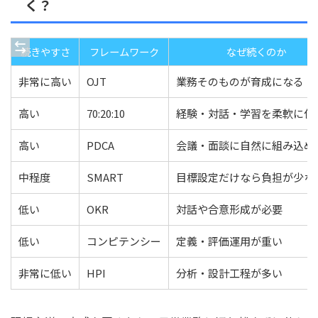
く？
続きやすさ
フレームワーク
なぜ続くのか
非常に高い
OJT
業務そのものが育成になる
高い
70:20:10
経験・対話・学習を柔軟に使
高い
PDCA
会議・面談に自然に組み込め
中程度
SMART
目標設定だけなら負担が少な
低い
OKR
対話や合意形成が必要
低い
コンピテンシー
定義・評価運用が重い
非常に低い
HPI
分析・設計工程が多い