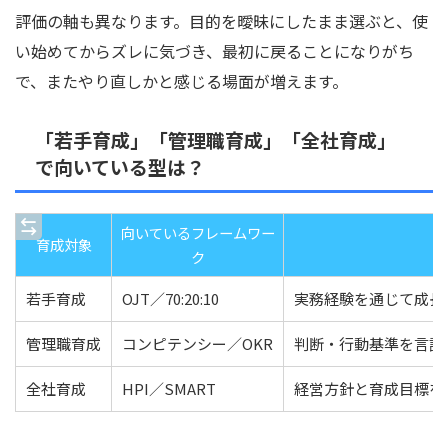
評価の軸も異なります。目的を曖昧にしたまま選ぶと、使
い始めてからズレに気づき、最初に戻ることになりがち
で、またやり直しかと感じる場面が増えます。
「若手育成」「管理職育成」「全社育成」
で向いている型は？
向いているフレームワー
育成対象
ク
若手育成
OJT／70:20:10
実務経験を通じて成長
管理職育成
コンピテンシー／OKR
判断・行動基準を言語
全社育成
HPI／SMART
経営方針と育成目標を