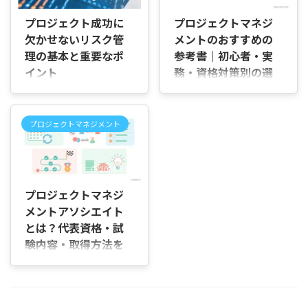
い」と感じたことはありませ
う」と迷っていませんか。 ど
んか。 複数の作業が同時に進
ちらも情報処理技術者試験の
プロジェクト成功に
プロジェクトマネジ
むプロジェクトでは、予定ど
高度区分に含まれるため、難
欠かせないリスク管
メントのおすすめの
おりに進めるために細かく管
易度や出題形式が似ているよ
理の基本と重要なポ
参考書｜初心者・実
理していても、予想外の遅れ
うに見えます。 この記事で
や担当者間の調整によってス
イント
務・資格対策別の選
は、プロジェクトマネージャ
ケジュールが崩れてしまうこ
ー試験とITストラテジスト試
び方
プロジェクトマネジメントに
とがあります。 この記事で
験の違いを比較しながら、そ
おけるリスクの定義 リスクと
はじめに 「プロジェクトマネ
は、CCPMの意味や基本的な
れぞれに向いている人や選び
は何か？ プロジェクトを進め
ジメントを学びたいけれど、
考え方、導入するメリット、
プロジェクトマネジメント
方、迷ったときの判断ポイン
るうえで、「リスク」という
どの参考書から読めばいい
従来のプロジェクト管理との
トを順番に解説していきま
言葉を耳にすることがよくあ
の？」「初心者向けの入門書
違いについて順を追って説明
す。 プロジェクトマネージャ
ります。リスクとは、一言で
と、実務や資格対策の本は何
していきます。 CCPM（クリ
ー試験とITストラテジスト試
2026/3/27
いうと「プロジェクトの目標
が違うの？」と迷っていませ
ティカ ...
験は同じ感じなの？ どちらの
に影響を与える可能性のある
んか。 書店や通販サイトを見
プロジェクトマネジ
試験も ...
未来の出来事や状態」のこと
ると、プロジェクト管理の基
メントアソシエイト
です。このリスクは、必ずし
本を解説した本から、現場で
とは？代表資格・試
も悪いことだけを指しませ
使う手法、試験対策に特化し
ん。良い影響をもたらす好機
験内容・取得方法を
た教材まで並んでいるため、
（チャンス）もリスクに含ま
自分の目的に合う一冊を判断
解説
れます。 たとえば、工程が遅
しにくいものです。 この記事
はじめに 「プロジェクトマネ
れるかもしれないという心配
では、初心者向け・実務向
ジメントアソシエイトって何
だけでなく、思いのほか早く
け・資格対策向けにおすすめ
の資格なのか」「試験では何