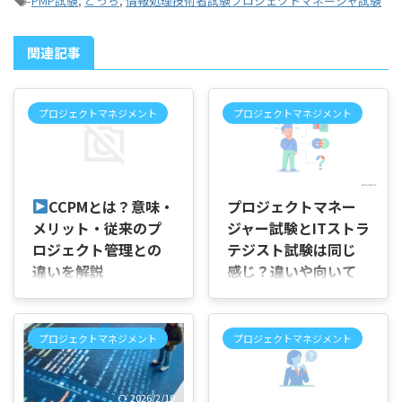
-
PMP試験
,
どっち
,
情報処理技術者試験プロジェクトマネージャ試験
関連記事
プロジェクトマネジメント
プロジェクトマネジメント
2026/8/8
2026/7/1
CCPMとは？意味・
プロジェクトマネー
メリット・従来のプ
ジャー試験とITストラ
ロジェクト管理との
テジスト試験は同じ
違いを解説
感じ？違いや向いて
いる人を解説
はじめに 「プロジェクトの予
定を立てても、途中で作業が
はじめに 「プロジェクトマネ
遅れて納期に間に合わなくな
ージャー試験とITストラテジ
プロジェクトマネジメント
プロジェクトマネジメント
る」「メンバーごとの進捗を
スト試験は同じような試験な
確認しているのに、どこで問
の？」「自分が受けるなら、
題が起きているのか分からな
どちらを選べばいいのだろ
2026/2/19
2026/8/4