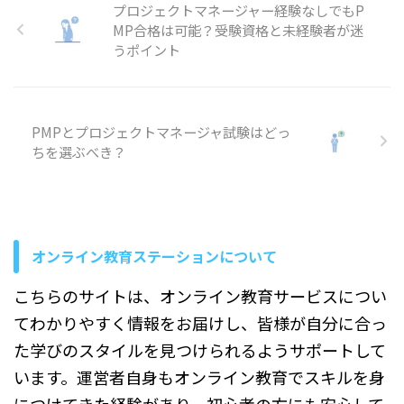
完成して費用が抑えられる可
の参考書15冊を紹介し、内容
プロジェクトマネージャー経験なしでもP
が出るのか」「自分のレベル
能性もリスクのひとつです。
や難易度を比べるときのポイ
MP合格は可能？受験資格と未経験者が迷
でも取得できるのか」と感じ
「予想外にお客様の要望が増
ントも解説します。 プロジェ
うポイント
て、情報を調べても内容がバ
えて作業量が ...
クトマネジメントの参考書選
ラバラで、申し込みまで進め
びで失敗し ...
ずに止まっていないでしょう
か。 たとえば、上司から資格
取得を勧められたものの、具
PMPとプロジェクトマネージャ試験はどっ
体的にどの資格を指している
ちを選ぶべき？
のか分からず、出題範囲や必
要な学習時間を判断できない
まま、手をつけられない状態
になりやすいです。 プロジェ
クトマネジメントアソシエイ
トは、これからプロジェクト
オンライン教育ステーションについて
に関わる人が、計画作成・進
捗管理・リスク対応といった
こちらのサイトは、オンライン教育サービスについ
基本手順を ...
てわかりやすく情報をお届けし、皆様が自分に合っ
た学びのスタイルを見つけられるようサポートして
います。運営者自身もオンライン教育でスキルを身
につけてきた経験があり、初心者の方にも安心して