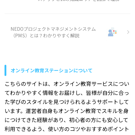
つです。「プロジェクトマネ
...
ジメント」と聞くと、IT業界
や大きな会社だけのものと思
われがちですが、実際は日常
の仕事や私生活の中でも活か
NEDOプロジェクトマネジメントシステム
せるものです。このブログで
（PMS）とは？わかりやすく解説
は、プロジェクトマネジメン
ト経験がどのようなものなの
か、その定義や具体例、そし
て企業や社会でどのように評
価されるのかについて分かり
やすく解説していきます。 こ
オンライン教育ステーションについて
れからプロジェクトマネジメ
ント経験に ...
こちらのサイトは、オンライン教育サービスについ
てわかりやすく情報をお届けし、皆様が自分に合っ
た学びのスタイルを見つけられるようサポートして
います。運営者自身もオンライン教育でスキルを身
につけてきた経験があり、初心者の方にも安心して
利用できるよう、使い方のコツやおすすめポイント