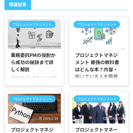
関連記事
プロジェクトマネジメント
プロジェクトマネジメント
2026/2/18
2026/5/1
業務委託PMの役割か
プロジェクトマネジ
ら成功の秘訣まで詳
メント 最強の教科書
しく解説
はどんな本？内容・
向いている人を簡単
プロジェクトマネジメントの
に解説
業務委託とは？外部PM活用
のメリット・働き方・成功事
はじめに 「プロジェクトマネ
例まで徹底解説 現代のビジネ
ジメントの“最強の教科書”っ
プロジェクトマネジメント
プロジェクトマネジメント
ス現場では、スムーズにプロ
てよく聞くけど、実際どんな
ジェクトを進めるために「プ
内容なの？」と感じたことは
ロジェクトマネジメント
ありませんか。 「初心者でも
2026/2/19
2026/2/19
（PM）」の役割がますます
読めるのか分からない」「1
重要視されています。特に、
冊でどこまで学べるのか気に
プロジェクトマネジ
プロジェクトマネー
プロジェクトごとに社外の専
なる」「買ってから後悔した