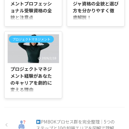
メントプロフェッシ
ジャ資格の全貌と選び
門家へ業務を委託する「業務
くない」 このように、「自分
委託PM」という働き方が注
ョナル受験資格の全
方を分かりやすく徹
に合っている本なのか」が判
目されています。業務委託
貌と注意点
底解説！
断できず、迷ってしまう方も
PMとは、企業がプロジェク
多いと思います。 この記事で
はじめに この記事の目的 本
この記事でわかること 日本と
トごとの目的や課題に合わ
は、『プロジェクトマネジメ
記事は、PMP（プロジェクト
国際の主要プロジェクトマネ
せ、外部のプロジェクトマネ
ント 最強の教科書』の内容や
マネジメントプロフェッショ
ジメント資格（IPA・PMP・
ージャー（PM）へ役割を依
プロジェクトマネジメント
学べることを、順番に分かり
ナル）資格試験の受験資格に
CAPM）の違いと特徴 IPAプ
頼する契約形態です。これに
やすく整理していきます。読
関する全体像を分かりやすく
ロジェクトマネージャ試験
より、正社員を雇用せず、必
み進めることで、自分に合う
伝えることを目的とします。
（PM）の試験構成・難易
要な期間だけ経験豊富な ...
1冊かどうかが自然にイメー
2026/2/18
学歴別の実務経験要件、公式
度・勉強法 PMP・CAPMの受
ジできるようになります。
研修の受講要件、申請時の注
験条件、試験内容、国際的な
プロジェクトマネジ
『プ ...
意点、申請の流れ、そして資
評価 自分の経験レベル・目的
メント経験があなた
格取得のメリットまでを順を
に応じた資格の選び方と学習
のキャリアを劇的に
追って説明します。初心者で
戦略 キャリアアップに直結す
も理解できるように具体例を
る資格活用法とおすすめ学習
変える理由
交えて解説します。 想定する
リソース 試験全体像：主要3
プロジェクトマネジメント経
読者 これからPMPを目指す
資格の位置づけ プロジェクト
験とは？定義・具体例・評価
社会人 企業でプロジェクト管
マネジメントの分野には、代
されるポイントを徹底解説 プ
理を任され始めた方 受験要件
表的な資格が3つあります。
ロジェクトマネジメント経験
を確認したい転職希望者 この
日本で広く知られているのが
は、さまざまな業界・職種で
PMBOKプロセス群を完全整理｜5つの
記事でわかること PMP資格
「IPA プロジェクトマネージ
注目されているスキルのひと
ステップと10の知識エリアを図解で理解
の受験資格と申請要件の全体
ャ試験（PM）」 ...