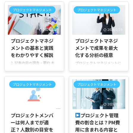
プロジェクトマネジメント
プロジェクトマネジメント
2026/2/18
2026/2/19
プロジェクトマネジ
プロジェクトマネジ
メントの基本と実践
メントで成果を最大
をわかりやすく解説
化する分析の極意
2. 記事内容の調査・要約 本
プロジェクトマネジメントに
記事では、「プロジェクトマ
おける「分析」とは プロジェ
ネジメントの全体像と基本知
クト分析の基本的な役割 プロ
識 ― 成功するプロジェクト
ジェクトマネジメントにおい
プロジェクトマネジメント
プロジェクトマネジメント
運営のために」というテーマ
て「分析」とは、プロジェク
のもと、プロジェクトマネジ
トの状態や結果を客観的に見
メントに関する基礎知識やプ
て把握し、課題や強みを見つ
2026/7/22
2026/2/19
ロセス、メリットなどを分か
け出すために行う活動です。
りやすく解説いたします。読
これは、単に数字やデータを
プロジェクトメンバ
プロジェクト管理
者の皆様が、これからプロジ
集めるだけではなく、集めた
ーは何人までが適
費の割合とは？PM費
ェクトを始めるにあたって必
情報をもとに「どこが順調な
要となる知識をしっかり把握
のか」「どこに問題がありそ
正？人数別の目安を
用に含まれる内容と