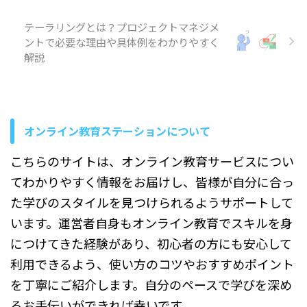
目指す方に適した資格です。
試験合格者は、プロジェクト
テーラリングとは？プロジェクトマネジメ
管理全般における知識と実践
ントで必要な理由や具体例をわかりやすく
力があると認められます。 主
解説
な出題範囲 出題内容は多岐に
わたりますが、主に「計画」
「実行」「監視・コントロー
ル」「終結」など、プロジェ
クトの各フェーズの管理手法
に加え、リスク管理やコスト
オンライン教育ステーションについて
管理、人的リソースの調整、
コミ ...
こちらのサイトは、オンライン教育サービスについ
てわかりやすく情報をお届けし、皆様が自分に合っ
た学びのスタイルを見つけられるようサポートして
います。運営者自身もオンライン教育でスキルを身
につけてきた経験があり、初心者の方にも安心して
利用できるよう、使い方のコツやおすすめポイント
を丁寧にご紹介します。自分のペースで学びを深め
るお手伝いができれば幸いです。