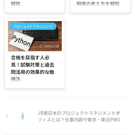
できる内容を目指しました。
うか」を明らかにする作業で
解説
相場の考え方を解説
まず、「プロジェクトマネジ
す。たとえば、家を建てるプ
はじめに 「プロジェクトメン
PM（プロジェクトマネージ
メントとは何か」という基本
ロジェクトで考えると、予算
バーは何人くらいが適正なの
ャー）を外部に依頼する場
的な定義から始まり、具体的
が計画どおりか、スケジュー
だろう」「人数を増やしたほ
合、多くの企業が迷うのが
にどのような流れで進めてい
ル通りに各工程が進んでいる
プロジェクトマネジメント
うが早く終わるのか、それと
「プロジェクト管理費の割
くのか、その主なプロセスに
かなどを確認し、何か遅れや
も少人数のほうが進めやすい
合」です。管理費はプロジェ
ついてご紹介します。また、
トラブルが起きていないかを
のだろう」と迷っていません
クトを安全に進めるためのコ
プロジェ ...
点検すること ...
2026/2/18
か。 新しいプロジェクトを立
ストであり、PM費用の内訳
ち上げる際、必要な人員を見
を理解するうえでも非常に重
合格を目指す人必
積もってメンバーを集めたも
要です。適切に設定されてい
見！試験対策と過去
のの、途中で作業が偏った
ないと遅延や品質低下につな
問活用の効果的な勉
り、反対に人数が多すぎて会
がり、結果として全体コスト
議や情報共有に時間がかかっ
が増えることもあります。本
強法
たりして、今の体制でよいの
記事では、管理費の定義、割
試験概要と難易度 プロジェク
か判断できなくなることもあ
合の相場、設定時の注意点を
トマネージャ試験とは？ プロ
りますよね。 この記事では、
コンパクトに解説します。 プ
ジェクトマネージャ試験は、
人数別の目安や適正人数を考
ロジェクト管理費とは プロジ
情報処理推進機構（IPA）が
えるポイント、多すぎる場合
ェクト管理費とは、プロジェ
主催する国家資格試験です。
JR東日本のプロジェクトマネジメントオ
に起こりやすい問題点と改善
クトを計画通りに進めるため
この試験は、ITシステム開発
フィスとは？仕事内容や東京・東北PMO
方法まで、順を追って分かり
に必要な管理業務にかかる費
や運用に関わるプロジェクト
やすく説明し ...
用のことです。PM ...
のリーダーやマネージャーを